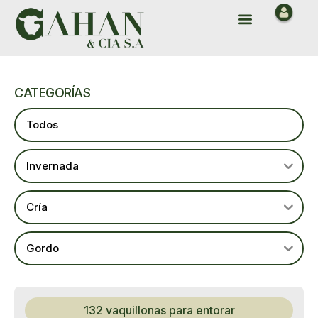
Ir
Menu
al
contenido
CATEGORÍAS
Todos
Invernada
Cría
Gordo
132 vaquillonas para entorar