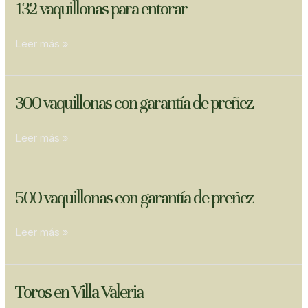
132
132 vaquillonas para entorar
vaquillonas
para
Leer más »
entorar
300
300 vaquillonas con garantía de preñez
vaquillonas
con
Leer más »
garantía
de
preñez
500
500 vaquillonas con garantía de preñez
vaquillonas
con
Leer más »
garantía
de
preñez
Toros
Toros en Villa Valeria
en