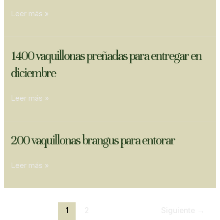
Villa
Leer más »
Valeria
1400
1400 vaquillonas preñadas para entregar en
vaquillonas
diciembre
preñadas
para
Leer más »
entregar
en
diciembre
200
200 vaquillonas brangus para entorar
vaquillonas
brangus
Leer más »
para
entorar
1
2
Siguiente
→