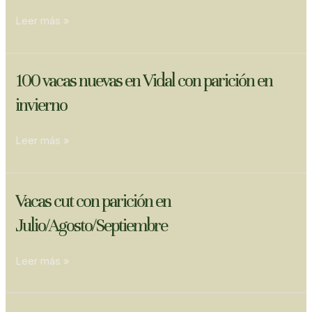
en
Leer más »
Tandil
y
12
100
100 vacas nuevas en Vidal con parición en
vacas
vacas
en
invierno
nuevas
Balcarce
en
Leer más »
Vidal
con
parición
en
Vacas
Vacas cut con parición en
invierno
cut
Julio/Agosto/Septiembre
con
parición
Leer más »
en
Julio/Agosto/Septiembre