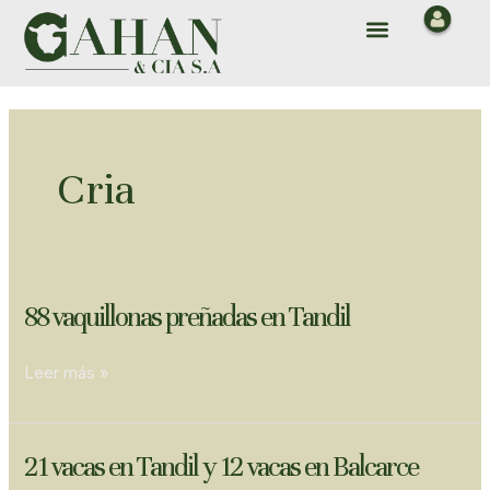
Ir
Paginación
Menu
al
de
contenido
entradas
Cria
88
88 vaquillonas preñadas en Tandil
vaquillonas
preñadas
Leer más »
en
Tandil
21
21 vacas en Tandil y 12 vacas en Balcarce
vacas