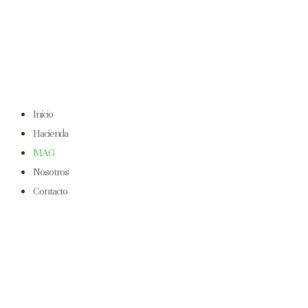
Ir
al
contenido
Inicio
Hacienda
MAG
Nosotros
Contacto