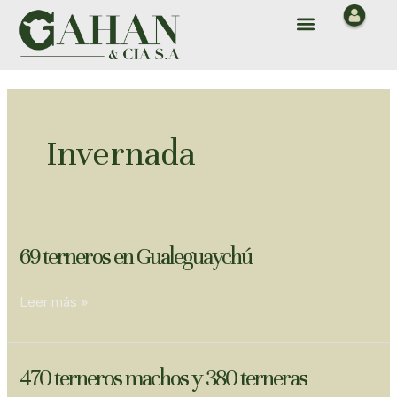
Ir
Paginación
Menu
al
de
contenido
entradas
Invernada
69
69 terneros en Gualeguaychú
terneros
en
Leer más »
Gualeguaychú
470
470 terneros machos y 380 terneras
terneros