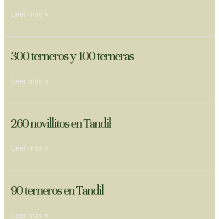
en
Leer más »
Hugues
300
300 terneros y 100 terneras
terneros
y
Leer más »
100
terneras
260
260 novillitos en Tandil
novillitos
en
Leer más »
Tandil
90
90 terneros en Tandil
terneros
en
Leer más »