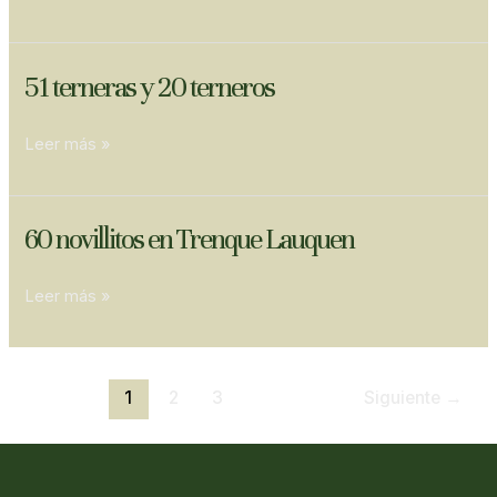
Tandil
51
51 terneras y 20 terneros
terneras
y
Leer más »
20
terneros
60
60 novillitos en Trenque Lauquen
novillitos
en
Leer más »
Trenque
Lauquen
1
2
3
Siguiente
→