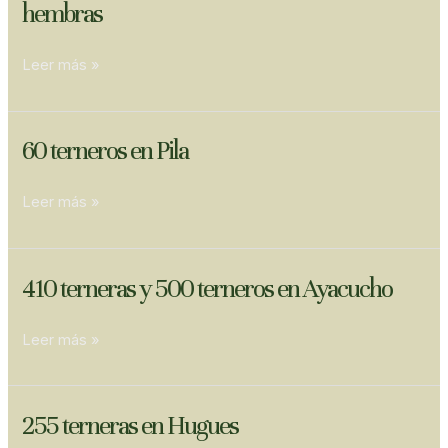
hembras
machos
y
Leer más »
380
terneras
hembras
60
60 terneros en Pila
terneros
en
Leer más »
Pila
410
410 terneras y 500 terneros en Ayacucho
terneras
y
Leer más »
500
terneros
en
255
255 terneras en Hugues
Ayacucho
terneras