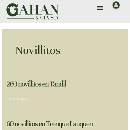
Ir
Menu
al
contenido
Novillitos
260
260 novillitos en Tandil
novillitos
en
Leer más »
Tandil
60
60 novillitos en Trenque Lauquen
novillitos