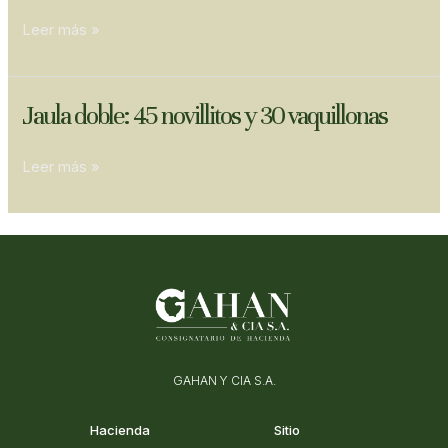
en
Leer más »
Trenque
Lauquen
Jaula
Jaula doble: 45 novillitos y 30 vaquillonas
doble:
45
Leer más »
novillitos
y
30
vaquillonas
GAHAN Y CIA S.A.
Hacienda
Sitio