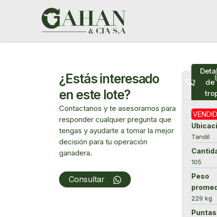
Ir
al
contenido
Deta
¿Estás interesado
de 
en este lote?
tro
Contactanos y te asesoramos para
VENDI
responder cualquier pregunta que
Ubicac
tengas y ayudarte a tomar la mejor
Tandil
decisión para tu operación
Cantid
ganadera.
105
Array
Peso
Consultar
promed
229 kg
Puntas