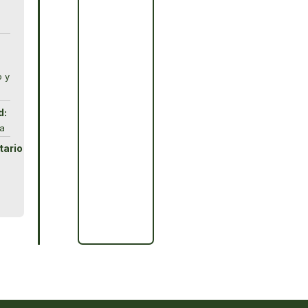
0
o y
d:
a
ario