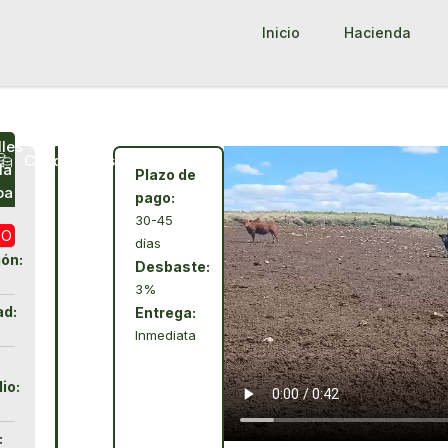
Inicio
Hacienda
lles
Condiciones
la
Plazo de
pa
pago:
30-45
DO
días
ión:
Desbaste:
3%
ad:
Entrega:
Inmediata
io:
: