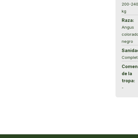
200-24
kg
Raza:
Angus
colorad
negro
Sanida
Complet
Coment
de la
tropa:
-