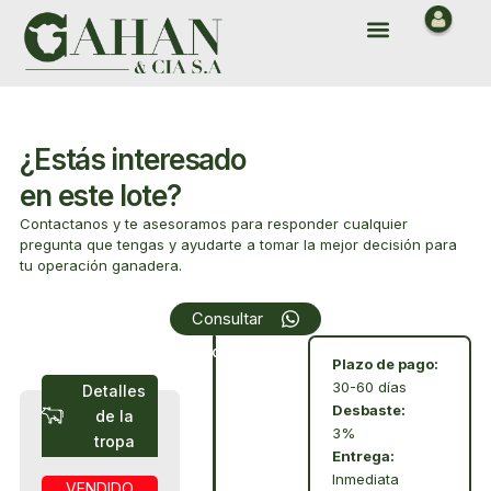
Ir
Menu
al
contenido
¿Estás interesado
en este lote?
Contactanos y te asesoramos para responder cualquier
pregunta que tengas y ayudarte a tomar la mejor decisión para
tu operación ganadera.
Array
Consultar
Condiciones
Plazo de pago:
30-60 días
Detalles
Desbaste:
de la
3%
tropa
Entrega:
Inmediata
VENDIDO