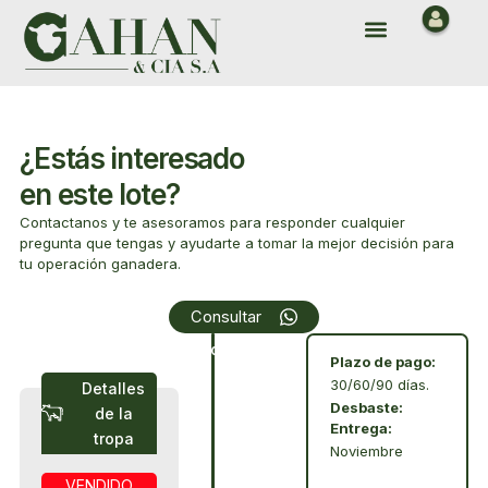
Ir
Menu
al
contenido
¿Estás interesado
en este lote?
Contactanos y te asesoramos para responder cualquier
pregunta que tengas y ayudarte a tomar la mejor decisión para
tu operación ganadera.
Array
Consultar
Condiciones
Plazo de pago:
30/60/90 días.
Detalles
Desbaste:
de la
Entrega:
tropa
Noviembre
VENDIDO