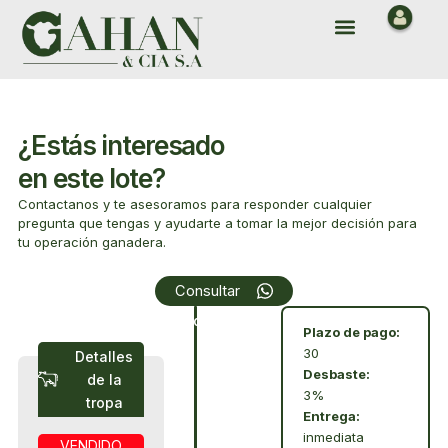
Ir
Menu
al
contenido
¿Estás interesado
en este lote?
Contactanos y te asesoramos para responder cualquier
pregunta que tengas y ayudarte a tomar la mejor decisión para
tu operación ganadera.
Array
Consultar
Condiciones
Plazo de pago:
30
Detalles
Desbaste:
de la
3%
tropa
Entrega:
inmediata
VENDIDO