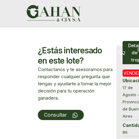
Ir
al
contenido
Deta
¿Estás interesado
de 
en este lote?
tro
Contactanos y te asesoramos para
VENDI
responder cualquier pregunta que
Ubicac
tengas y ayudarte a tomar la mejor
17 de
decisión para tu operación
Agosto 
ganadera.
Provinci
Array
de Buen
Consultar
Aires
Cantid
86