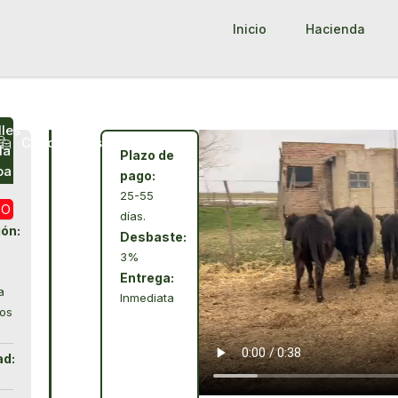
Inicio
Hacienda
lles
Condiciones
la
Plazo de
pa
pago:
25-55
DO
días.
ión:
Desbaste:
3%
-
Entrega:
a
Inmediata
os
ad: