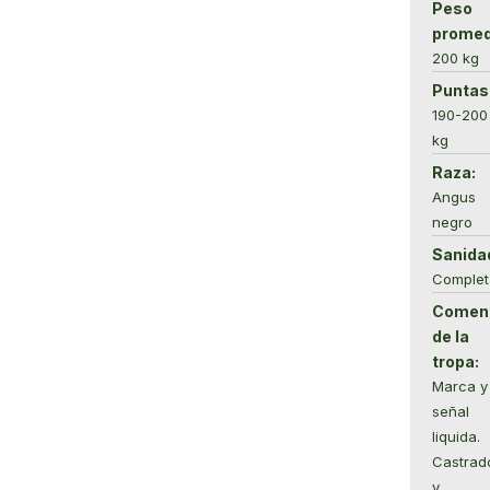
Peso
promed
200 kg
Puntas
190-200
kg
Raza:
Angus
negro
Sanida
Complet
Coment
de la
tropa:
Marca y
señal
liquida.
Castrad
y