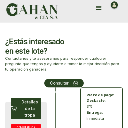
Ir
Menu
al
contenido
¿Estás interesado
en este lote?
Contactanos y te asesoramos para responder cualquier
pregunta que tengas y ayudarte a tomar la mejor decisión para
tu operación ganadera.
Array
Consultar
Condiciones
Plazo de pago:
Desbaste:
Detalles
3%
de la
Entrega:
tropa
Inmediata
VENDIDO