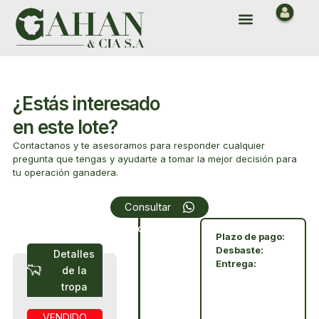
Ir
Menu
al
contenido
¿Estás interesado
en este lote?
Contactanos y te asesoramos para responder cualquier
pregunta que tengas y ayudarte a tomar la mejor decisión para
tu operación ganadera.
Array
Consultar
Condiciones
Plazo de pago:
Desbaste:
Detalles
Entrega:
de la
tropa
VENDIDO