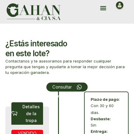
Ir
Menu
al
contenido
¿Estás interesado
en este lote?
Contactanos y te asesoramos para responder cualquier
pregunta que tengas y ayudarte a tomar la mejor decisión para
tu operación ganadera.
Array
Consultar
Condiciones
Plazo de pago:
Con 30 y 60
Detalles
días.
de la
Desbaste:
tropa
Sin
Entrega:
VENDIDO