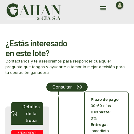
Ir
Menu
al
contenido
¿Estás interesado
en este lote?
Contactanos y te asesoramos para responder cualquier
pregunta que tengas y ayudarte a tomar la mejor decisión para
tu operación ganadera.
Array
Consultar
Condiciones
Plazo de pago:
30-60 días
Detalles
Desbaste:
de la
3%
tropa
Entrega:
Inmediata
VENDIDO