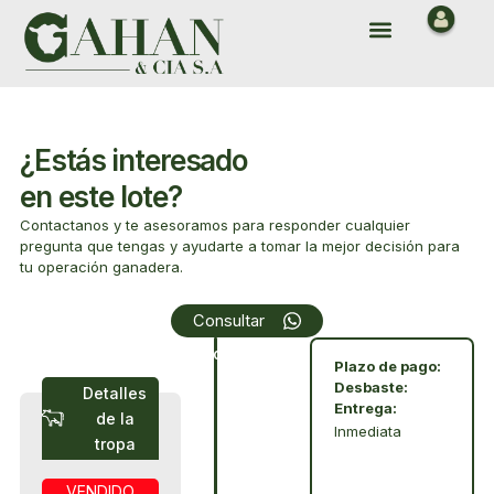
Ir
Menu
al
contenido
¿Estás interesado
en este lote?
Contactanos y te asesoramos para responder cualquier
pregunta que tengas y ayudarte a tomar la mejor decisión para
tu operación ganadera.
Array
Consultar
Condiciones
Plazo de pago:
Desbaste:
Detalles
Entrega:
de la
Inmediata
tropa
VENDIDO