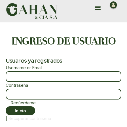
Ir
Menu
al
contenido
INGRESO DE USUARIO
Usuarios ya registrados
Username or Email
Contraseña
Recúerdame
|
Recuperar contraseña