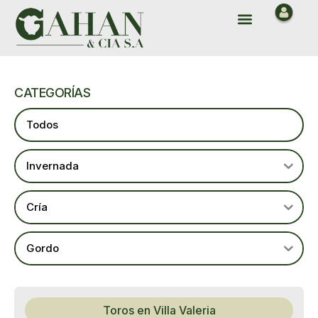
Ir
Menu
al
contenido
CATEGORÍAS
Todos
Invernada
Cría
Gordo
Toros en Villa Valeria