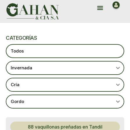
Ir
Menu
al
contenido
CATEGORÍAS
Todos
Invernada
Cría
Gordo
88 vaquillonas preñadas en Tandil